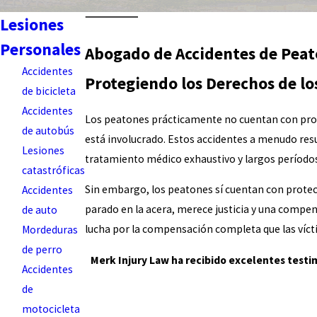
Lesiones
Personales
Abogado de Accidentes de Peat
Accidentes
Protegiendo los Derechos de l
de bicicleta
Accidentes
Los peatones prácticamente no cuentan con prote
de autobús
está involucrado. Estos accidentes a menudo res
Lesiones
tratamiento médico exhaustivo y largos períodos
catastróficas
Sin embargo, los peatones sí cuentan con protecc
Accidentes
parado en la acera, merece justicia y una compen
de auto
lucha por la compensación completa que las vícti
Mordeduras
de perro
Merk Injury Law ha recibido excelentes testim
Accidentes
de
motocicleta