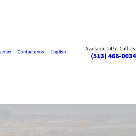
Available 24/7, Call Us:
señas
Contáctenos
English
(513) 466-0034