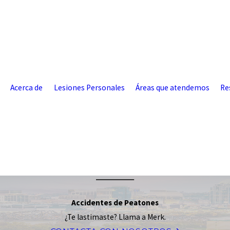
Acerca de
Lesiones Personales
Áreas que atendemos
Re
Accidentes de Peatones
¿Te lastimaste? Llama a Merk.