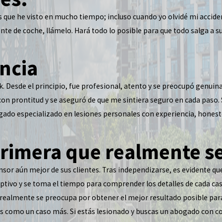
que he visto en mucho tiempo; incluso cuando yo olvidé mi accident
te de coche, llámelo. Hará todo lo posible para que todo salga a su f
ncia
Desde el principio, fue profesional, atento y se preocupó genuin
 con prontitud y se aseguró de que me sintiera seguro en cada paso
ado especializado en lesiones personales con experiencia, honesto 
rimera que realmente s
sor aún mejor de sus clientes. Tras independizarse, es evidente qu
eptivo y se toma el tiempo para comprender los detalles de cada ca
ue realmente se preocupa por obtener el mejor resultado posible para
ntes como un caso más. Si estás lesionado y buscas un abogado con 