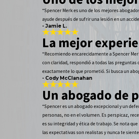
“Spencer Merk es uno de los mejores abogados 
ayude después de sufrir una lesión en un acciden
- Jamie L.
La mejor experie
“Recomiendo encarecidamente a Spencer Merk. 
con claridad, respondió a todas las preguntas
exactamente lo que prometió. Si busca un abog
- Cody McClanahan
Un abogado de p
“Spencer es un abogado excepcional y un defen
personas, no en el volumen. Es perspicaz, rec
es su integridad y ética de trabajo. Se nota q
las expectativas son realistas y nunca te sie