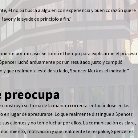
e, él no. Si busca a alguien con experiencia y buen corazón que le
avor y le ayude de principio a fin.”
amente por mi caso. Se tomó el tiempo para explicarme el proceso
. Spencer luchó arduamente por un resultado justo y cumplió
y que realmente esté de su lado, Spencer Merk es el indicado.”
e preocupa
e construyó su firma de la manera correcta: enfocándose en las
so en lugar de apresurarse. Lo que realmente distingue a Spencer
 sus clientes y no teme luchar por ellos. La comunicación es clara,
conocimiento, motivación y que realmente te respalde, Spencer es