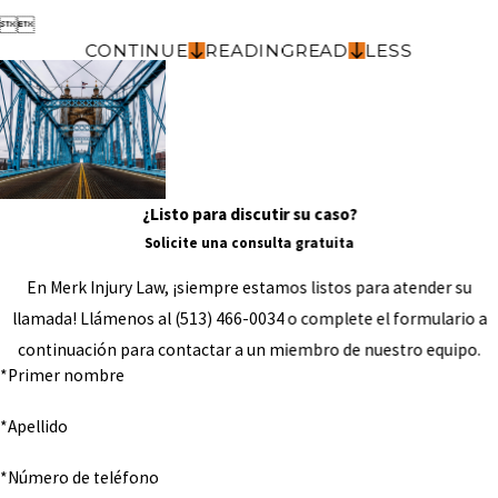


CONTINUE
READING
READ
LESS
¿Listo para discutir su caso?
Solicite una consulta gratuita
En Merk Injury Law, ¡siempre estamos listos para atender su
llamada! Llámenos al
(513) 466-0034
o complete el formulario a
continuación para contactar a un miembro de nuestro equipo.
*Primer nombre
*Apellido
*Número de teléfono