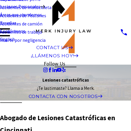
Lesiones Personales
Accidentes de motocicleta
Áreas que atendemos
Accidentes de Peatones
Reseñas
Accidentes de camión
Contáctenos
Accidentes de trabajo
English
Muerte por negligencia
CONTACT US
¡LLÁMENOS HOY!
Follow Us
Lesiones catastróficas
¿Te lastimaste? Llama a Merk.
CONTACTA CON NOSOTROS
Abogado de Lesiones Catastróficas en
Cincinnati