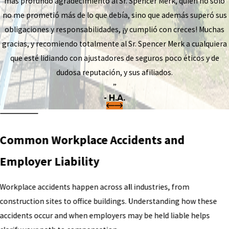
más profundo agradecimiento al Sr. Spencer Merk, quien no solo
no me prometió más de lo que debía, sino que además superó sus
obligaciones y responsabilidades, ¡y cumplió con creces! Muchas
gracias, y recomiendo totalmente al Sr. Spencer Merk a cualquiera
que esté lidiando con ajustadores de seguros poco éticos y de
dudosa reputación, y sus afiliados.
”
- H.A.
Common Workplace Accidents and
Employer Liability
Workplace accidents happen across all industries, from
construction sites to office buildings. Understanding how these
accidents occur and when employers may be held liable helps