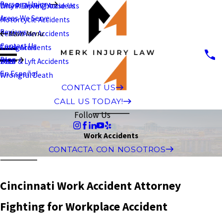
Personal Injury
Why People Choose Us
Drunk Driving Accidents
Areas We Serve
Motorcycle Accidents
Reviews
Pedestrian Accidents
Main Menu
Contact Us
Truck Accidents
Categories
Blog
Uber & Lyft Accidents
2026
En Español
Wrongful Death
CONTACT US
CALL US TODAY!
Follow Us
Work Accidents
CONTACTA CON NOSOTROS
Cincinnati Work Accident Attorney
Fighting for Workplace Accident